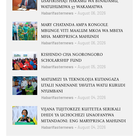
USAFIRISHAJI HARAMU WA BINADAMU,
WATUHUMIWA 57 WAKAMATWA
Habarifasternews
August 06, 2026
MARY CHATANDA AMPA KONGOLE
MBUNGE VITI MAALUM MKOA WA MBEYA
MHA. MARYPRISCA MAHUNDI
Habarifasternews
August 06, 2026
KISHINDO CHA NGORONGORO
SCHOLARSHIP FUND
Habarifasternews
August 05, 2026
MATUMIZI YA TEKNOLOJIA KUTANGAZA
UTALII NANENANE YAVUTIA WATU KURUDI
NYUMBANI
Habarifasternews
August 04, 2026
VIJANA TUJITOKEZE KUITETEA SERIKALI
DHIDI YA UCHOCHEZI UNAOFANYWA
MITANDAONI: ENG MARYPRISCA MAHUNDI
Habarifasternews
August 04, 2026