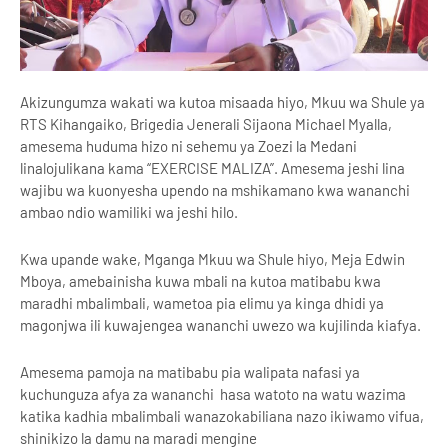
Akizungumza wakati wa kutoa misaada hiyo, Mkuu wa Shule ya
RTS Kihangaiko, Brigedia Jenerali Sijaona Michael Myalla,
amesema huduma hizo ni sehemu ya Zoezi la Medani
linalojulikana kama “EXERCISE MALIZA”. Amesema jeshi lina
wajibu wa kuonyesha upendo na mshikamano kwa wananchi
ambao ndio wamiliki wa jeshi hilo.
Kwa upande wake, Mganga Mkuu wa Shule hiyo, Meja Edwin
Mboya, amebainisha kuwa mbali na kutoa matibabu kwa
maradhi mbalimbali, wametoa pia elimu ya kinga dhidi ya
magonjwa ili kuwajengea wananchi uwezo wa kujilinda kiafya.
Amesema pamoja na matibabu pia walipata nafasi ya
kuchunguza afya za wananchi hasa watoto na watu wazima
katika kadhia mbalimbali wanazokabiliana nazo ikiwamo vifua,
shinikizo la damu na maradi mengine