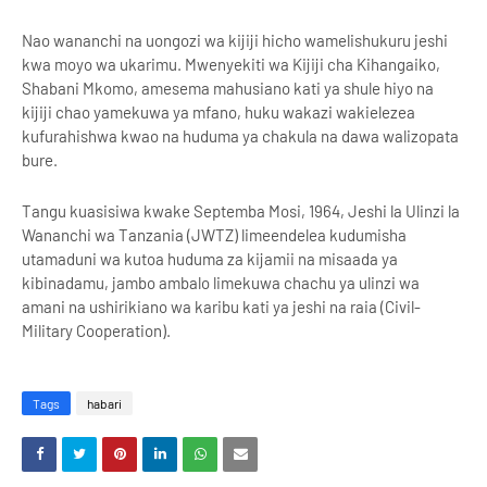
Nao wananchi na uongozi wa kijiji hicho wamelishukuru jeshi
kwa moyo wa ukarimu. Mwenyekiti wa Kijiji cha Kihangaiko,
Shabani Mkomo, amesema mahusiano kati ya shule hiyo na
kijiji chao yamekuwa ya mfano, huku wakazi wakielezea
kufurahishwa kwao na huduma ya chakula na dawa walizopata
bure.
Tangu kuasisiwa kwake Septemba Mosi, 1964, Jeshi la Ulinzi la
Wananchi wa Tanzania (JWTZ) limeendelea kudumisha
utamaduni wa kutoa huduma za kijamii na misaada ya
kibinadamu, jambo ambalo limekuwa chachu ya ulinzi wa
amani na ushirikiano wa karibu kati ya jeshi na raia (Civil-
Military Cooperation).
Tags
habari