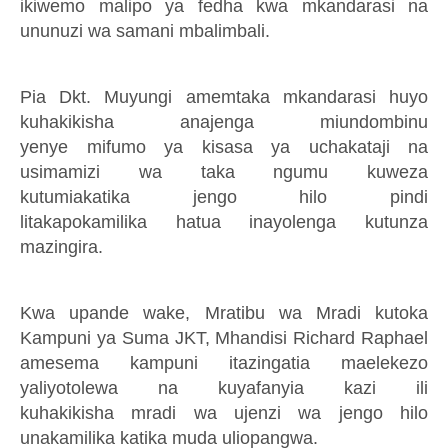
ikiwemo malipo ya fedha
kwa mkandarasi
na
unun
uzi wa samani mbalimbali
.
Pia Dkt. Muyungi amemtaka mkandarasi huyo
kuhakikisha anajenga
miundombinu
yenye
m
i
fumo
y
a kisasa ya uchakataji na
usimamizi wa taka
ngumu kuweza
kutumia
katika
jengo hilo
pindi
lita
kapokamilika
hatua inayolenga ku
tunza
mazingira.
Kwa up
ande wake
, Mra
tibu wa Mradi kutoka
Kampuni ya Suma JKT,
Mhandisi
Richard Rapha
el
amesema ka
m
puni i
tazingatia maelekezo
yaliyotolewa
na kuyafanyi
a kazi ili
kuhakikisha
mradi
wa ujenzi wa jengo
hilo
unaka
milika kati
ka muda
uliopangwa.