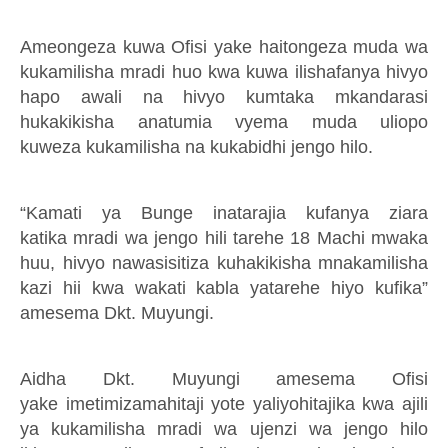
Ameongeza kuwa
Ofisi yake
haitongeza muda
wa
kukamilisha mradi huo kwa kuwa ilishafanya hivyo
hapo awali na hivyo
kumtaka mkandarasi
hukakikisha anatumia
vyema muda uliopo
kuweza
kukamilisha
na kukabidhi jengo hil
o.
“Kamati ya Bunge inatarajia kufanya ziara
katika
mradi
wa jengo hili tarehe 18 Machi mwaka
huu, hivyo nawasisitiza kuhakikisha mnakamilisha
kazi hii kwa wakati kabla
ya
tarehe hiyo
kufika
”
amesema Dkt. Muyungi.
Aidha Dkt. Muyungi amesema Ofisi
yake
imetimiza
mahitaji yote yaliyohitajika kwa ajili
ya
kukamilisha
mradi wa ujenzi wa jengo hilo