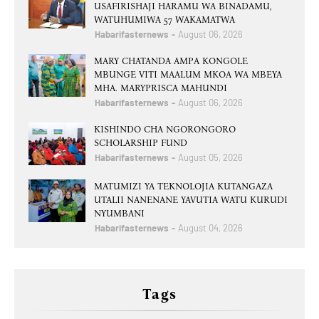
USAFIRISHAJI HARAMU WA BINADAMU,
WATUHUMIWA 57 WAKAMATWA
Habarifasternews
August 06, 2026
MARY CHATANDA AMPA KONGOLE
MBUNGE VITI MAALUM MKOA WA MBEYA
MHA. MARYPRISCA MAHUNDI
Habarifasternews
August 06, 2026
KISHINDO CHA NGORONGORO
SCHOLARSHIP FUND
Habarifasternews
August 05, 2026
MATUMIZI YA TEKNOLOJIA KUTANGAZA
UTALII NANENANE YAVUTIA WATU KURUDI
NYUMBANI
Habarifasternews
August 04, 2026
Tags