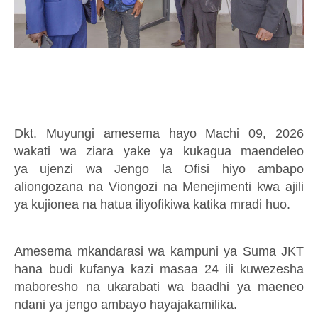
Dkt. Muyungi amesema hayo Machi 09, 2026
wakati wa ziara yake ya kukagua
maendeleo
ya
ujenzi wa Jengo la Ofisi hiyo
ambapo
aliongozana na
Viongozi na Menejimenti kwa ajili
ya kujionea
na
hatua iliyofikiwa katika mradi huo.
Amesema mkandarasi wa kampuni ya Suma JKT
hana budi kufanya kazi masaa 24 ili kuwezesha
maboresho na ukarabati wa baadhi ya maeneo
ndani ya jengo ambayo hayajakamilika.