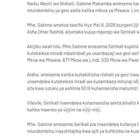
Naibu Waziri wa Nishati, Salome Makamba amesema hadi
miundombinu ya gesi asilia katika mikoa ya Mtwara, Lin
Mhe. Salome ametoa taarifa hiyo Mei 8, 2026 bungeni jij
Asha Omar Rashid, aliyetaka kujua mpango wa Serikali wa 
Akijibu swali hilo, Mhe.Salome amesema Serikali kupitia
kutekeleza miradi mbalimbali ya usambazaji wa gesi as
Mkoa wa Mtwara, 677 Mkoa wa Lindi, 530 Mkoa wa Pwan
Aidha, amesema katika kuhakikisha nishati ya gesi inawa
unaendelea kutekeleza mradi wa kusambaza mitungi 452,
sita kwa ruzuku ya asilimia 50 ili kuhamasisha matumizi ya
Vilevile, Serikali inaendelea kuhamasisha sekta binaf
katika maeneo ya vijijini na vijiji-miji.
Mhe. Salome amesema Serikali pia inaendelea kufanya tafit
miundombinu inayohitajika kwa ajili ya kufikisha na kusa