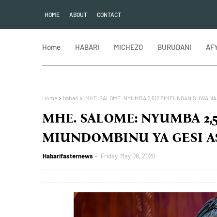
HOME
ABOUT
CONTACT
Home
HABARI
MICHEZO
BURUDANI
AF
Home
habari
MHE. SALOME: NYUMBA 2,512 ZIMEUNGANISHWA NA 
MHE. SALOME: NYUMBA 2
MIUNDOMBINU YA GESI A
Habarifasternews
Friday, May 08, 2026