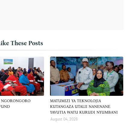
ike These Posts
A NGORONGORO
MATUMIZI YA TEKNOLOJIA
 FUND
KUTANGAZA UTALII NANENANE
YAVUTIA WATU KURUDI NYUMBANI
August 04, 2026