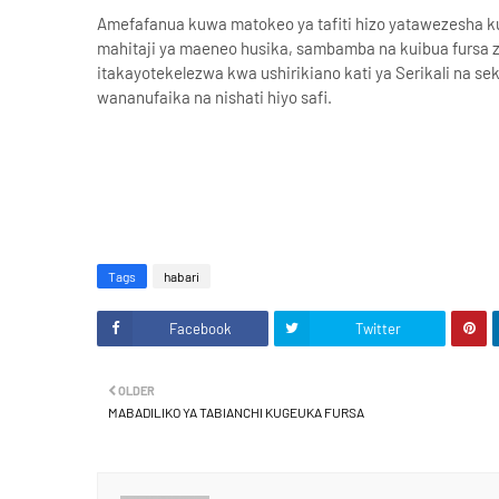
Amefafanua kuwa matokeo ya tafiti hizo yatawezesha kub
mahitaji ya maeneo husika, sambamba na kuibua fursa z
itakayotekelezwa kwa ushirikiano kati ya Serikali na sekt
wananufaika na nishati hiyo safi.
Tags
habari
Facebook
Twitter
OLDER
MABADILIKO YA TABIANCHI KUGEUKA FURSA