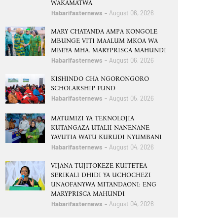
WAKAMATWA
Habarifasternews
August 06, 2026
MARY CHATANDA AMPA KONGOLE
MBUNGE VITI MAALUM MKOA WA
MBEYA MHA. MARYPRISCA MAHUNDI
Habarifasternews
August 06, 2026
KISHINDO CHA NGORONGORO
SCHOLARSHIP FUND
Habarifasternews
August 05, 2026
MATUMIZI YA TEKNOLOJIA
KUTANGAZA UTALII NANENANE
YAVUTIA WATU KURUDI NYUMBANI
Habarifasternews
August 04, 2026
VIJANA TUJITOKEZE KUITETEA
SERIKALI DHIDI YA UCHOCHEZI
UNAOFANYWA MITANDAONI: ENG
MARYPRISCA MAHUNDI
Habarifasternews
August 04, 2026