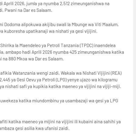
 Aprili 2026, jumla ya nyumba 2,512 zimeunganishwa na
di, Pwani na Dar es Salaam.
ini Dodoma alipokuwa akijibu swali la Mbunge wa Viti Maalum,
kuboresha upatikanaji wa nishati ya gesi vijijini.
 Shirika la Maendeleo ya Petroli Tanzania (TPDC) inaendelea
ilia, ambapo hadi Aprili 2026 nyumba 425 zimeunganishwa katika
i na 880 Mkoa wa Dar es Salaam.
fikia Watanzania wengi zaidi, Wakala wa Nishati Vijijini (REA)
445 ya Gesi Oevu ya Petroli (LPG) yenye ujazo wa kilogramu
 nishati safi ya kupikia katika maeneo ya vijijini na vijiji-miji.
si kuwekeza katika miundombinu ya usambazaji wa gesi ya LPG
i katika maeneo ya mijini na vijijini ili kubaini aina sahihi ya
mbaza gesi asilia kwa ufanisi zaidi.