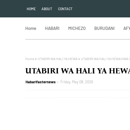
HOME
ABOUT
CONTACT
Home
HABARI
MICHEZO
BURUDANI
AF
Home
UTABIRI WA HALI YA HEWA
UTABIRI WA HALI YA HEWA KWA 
UTABIRI WA HALI YA HEWA
Habarifasternews
Friday, May 08, 2026