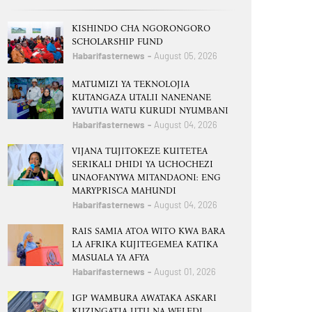
KISHINDO CHA NGORONGORO
SCHOLARSHIP FUND
Habarifasternews
August 05, 2026
MATUMIZI YA TEKNOLOJIA
KUTANGAZA UTALII NANENANE
YAVUTIA WATU KURUDI NYUMBANI
Habarifasternews
August 04, 2026
VIJANA TUJITOKEZE KUITETEA
SERIKALI DHIDI YA UCHOCHEZI
UNAOFANYWA MITANDAONI: ENG
MARYPRISCA MAHUNDI
Habarifasternews
August 04, 2026
RAIS SAMIA ATOA WITO KWA BARA
LA AFRIKA KUJITEGEMEA KATIKA
MASUALA YA AFYA
Habarifasternews
August 01, 2026
IGP WAMBURA AWATAKA ASKARI
KUZINGATIA UTU NA WELEDI