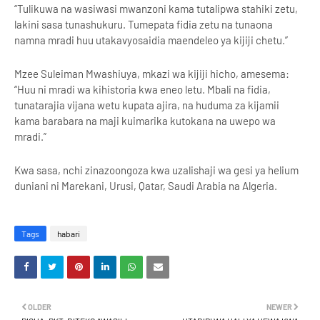
“Tulikuwa na wasiwasi mwanzoni kama tutalipwa stahiki zetu,
lakini sasa tunashukuru. Tumepata fidia zetu na tunaona
namna mradi huu utakavyosaidia maendeleo ya kijiji chetu.”
Mzee Suleiman Mwashiuya, mkazi wa kijiji hicho, amesema:
“Huu ni mradi wa kihistoria kwa eneo letu. Mbali na fidia,
tunatarajia vijana wetu kupata ajira, na huduma za kijamii
kama barabara na maji kuimarika kutokana na uwepo wa
mradi.”
Kwa sasa, nchi zinazoongoza kwa uzalishaji wa gesi ya helium
duniani ni Marekani, Urusi, Qatar, Saudi Arabia na Algeria.
Tags
habari
OLDER
NEWER