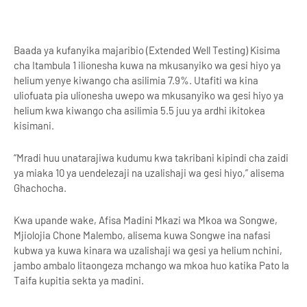
Baada ya kufanyika majaribio (Extended Well Testing) Kisima
cha Itambula 1 ilionesha kuwa na mkusanyiko wa gesi hiyo ya
helium yenye kiwango cha asilimia 7.9%. Utafiti wa kina
uliofuata pia ulionesha uwepo wa mkusanyiko wa gesi hiyo ya
helium kwa kiwango cha asilimia 5.5 juu ya ardhi ikitokea
kisimani.
“Mradi huu unatarajiwa kudumu kwa takribani kipindi cha zaidi
ya miaka 10 ya uendelezaji na uzalishaji wa gesi hiyo,” alisema
Ghachocha.
Kwa upande wake, Afisa Madini Mkazi wa Mkoa wa Songwe,
Mjiolojia Chone Malembo, alisema kuwa Songwe ina nafasi
kubwa ya kuwa kinara wa uzalishaji wa gesi ya helium nchini,
jambo ambalo litaongeza mchango wa mkoa huo katika Pato la
Taifa kupitia sekta ya madini.