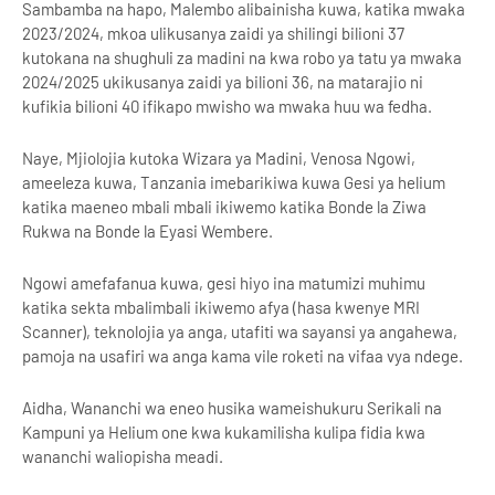
Sambamba na hapo, Malembo alibainisha kuwa, katika mwaka
2023/2024, mkoa ulikusanya zaidi ya shilingi bilioni 37
kutokana na shughuli za madini na kwa robo ya tatu ya mwaka
2024/2025 ukikusanya zaidi ya bilioni 36, na matarajio ni
kufikia bilioni 40 ifikapo mwisho wa mwaka huu wa fedha.
Naye, Mjiolojia kutoka Wizara ya Madini, Venosa Ngowi,
ameeleza kuwa, Tanzania imebarikiwa kuwa Gesi ya helium
katika maeneo mbali mbali ikiwemo katika Bonde la Ziwa
Rukwa na Bonde la Eyasi Wembere.
Ngowi amefafanua kuwa, gesi hiyo ina matumizi muhimu
katika sekta mbalimbali ikiwemo afya (hasa kwenye MRI
Scanner), teknolojia ya anga, utafiti wa sayansi ya angahewa,
pamoja na usafiri wa anga kama vile roketi na vifaa vya ndege.
Aidha, Wananchi wa eneo husika wameishukuru Serikali na
Kampuni ya Helium one kwa kukamilisha kulipa fidia kwa
wananchi waliopisha meadi.