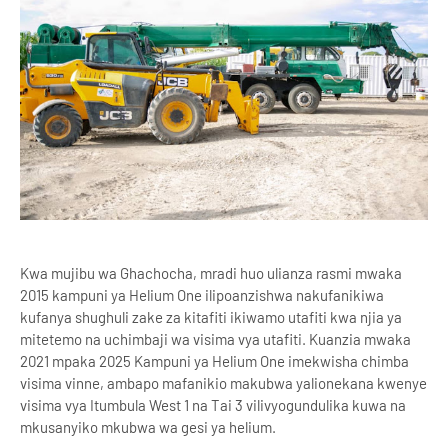
Kwa mujibu wa Ghachocha, mradi huo ulianza rasmi mwaka
2015 kampuni ya Helium One ilipoanzishwa nakufanikiwa
kufanya shughuli zake za kitafiti ikiwamo utafiti kwa njia ya
mitetemo na uchimbaji wa visima vya utafiti. Kuanzia mwaka
2021 mpaka 2025 Kampuni ya Helium One imekwisha chimba
visima vinne, ambapo mafanikio makubwa yalionekana kwenye
visima vya Itumbula West 1 na Tai 3 vilivyogundulika kuwa na
mkusanyiko mkubwa wa gesi ya helium.