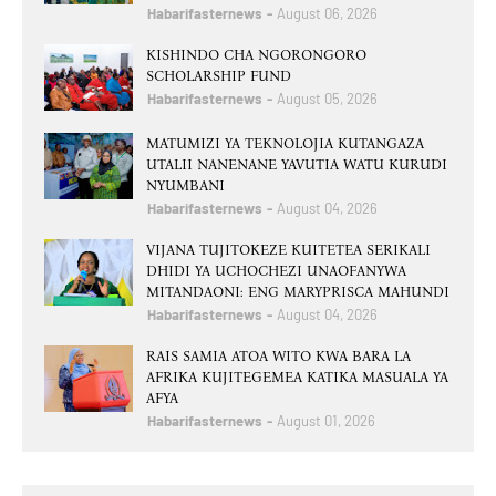
Habarifasternews
August 06, 2026
KISHINDO CHA NGORONGORO
SCHOLARSHIP FUND
Habarifasternews
August 05, 2026
MATUMIZI YA TEKNOLOJIA KUTANGAZA
UTALII NANENANE YAVUTIA WATU KURUDI
NYUMBANI
Habarifasternews
August 04, 2026
VIJANA TUJITOKEZE KUITETEA SERIKALI
DHIDI YA UCHOCHEZI UNAOFANYWA
MITANDAONI: ENG MARYPRISCA MAHUNDI
Habarifasternews
August 04, 2026
RAIS SAMIA ATOA WITO KWA BARA LA
AFRIKA KUJITEGEMEA KATIKA MASUALA YA
AFYA
Habarifasternews
August 01, 2026