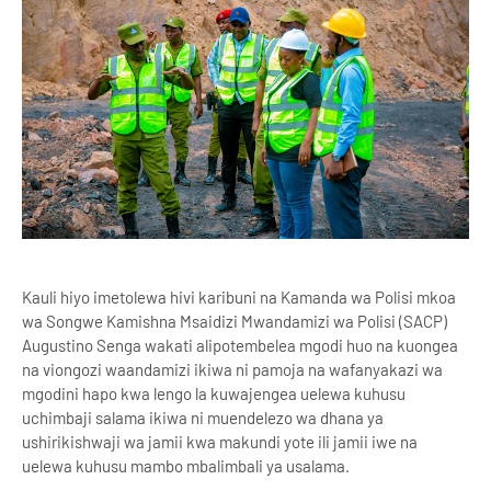
Kauli hiyo imetolewa hivi karibuni na Kamanda wa Polisi mkoa
wa Songwe Kamishna Msaidizi Mwandamizi wa Polisi (SACP)
Augustino Senga wakati alipotembelea mgodi huo na kuongea
na viongozi waandamizi ikiwa ni pamoja na wafanyakazi wa
mgodini hapo kwa lengo la kuwajengea uelewa kuhusu
uchimbaji salama ikiwa ni muendelezo wa dhana ya
ushirikishwaji wa jamii kwa makundi yote ili jamii iwe na
uelewa kuhusu mambo mbalimbali ya usalama.