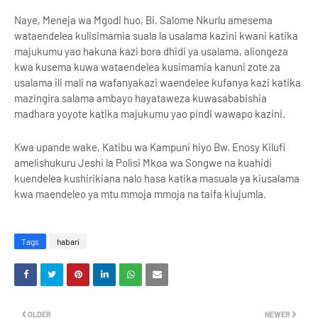
Naye, Meneja wa Mgodi huo, Bi. Salome Nkurlu amesema
wataendelea kulisimamia suala la usalama kazini kwani katika
majukumu yao hakuna kazi bora dhidi ya usalama, aliongeza
kwa kusema kuwa wataendelea kusimamia kanuni zote za
usalama ili mali na wafanyakazi waendelee kufanya kazi katika
mazingira salama ambayo hayataweza kuwasababishia
madhara yoyote katika majukumu yao pindi wawapo kazini.
Kwa upande wake, Katibu wa Kampuni hiyo Bw. Enosy Kilufi
amelishukuru Jeshi la Polisi Mkoa wa Songwe na kuahidi
kuendelea kushirikiana nalo hasa katika masuala ya kiusalama
kwa maendeleo ya mtu mmoja mmoja na taifa kiujumla.
Tags
habari
OLDER
NEWER