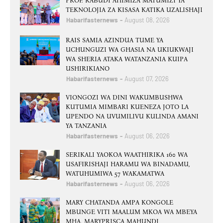
PROF. KABUDI AHIMIZA MATUMIZI YA
TEKNOLOJIA ZA KISASA KATIKA UZALISHAJI
Habarifasternews
August 08, 2026
RAIS SAMIA AZINDUA TUME YA
UCHUNGUZI WA GHASIA NA UKIUKWAJI
WA SHERIA ATAKA WATANZANIA KUIPA
USHIRIKIANO
Habarifasternews
August 07, 2026
VIONGOZI WA DINI WAKUMBUSHWA
KUTUMIA MIMBARI KUENEZA JOTO LA
UPENDO NA UVUMILIVU KULINDA AMANI
YA TANZANIA
Habarifasternews
August 06, 2026
SERIKALI YAOKOA WAATHIRIKA 160 WA
USAFIRISHAJI HARAMU WA BINADAMU,
WATUHUMIWA 57 WAKAMATWA
Habarifasternews
August 06, 2026
MARY CHATANDA AMPA KONGOLE
MBUNGE VITI MAALUM MKOA WA MBEYA
MHA. MARYPRISCA MAHUNDI