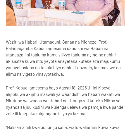
Waziri wa Habari, Utamaduni, Sanaa na Michezo, Prof.
Palamagamba Kabudi amesema uandishi wa Habari na
utangazaji ni taaluma kama zilivyo taaluma nyingine nchini
akisisitza kuwa mtu yeyote anayetaka kutekeleza majukumu
yanayohusiana na tasnia hiyo nchini Tanzania, lazima awe na
elimu na vigezo vinavyotakiwa.
Prof. Kabudi amesema hayo Agosti 18, 2025 Jijini Mbeya
alipokuwa akijibu maswali ya waandishi wa habari wakati wa
Mkutano wa wadau wa Habari na Utangazaji kutoka Mikoa ya
nyanda za juu kusini wa kujenga uelewa wa pamoja kwa pande
zote ili kuepuka migongano isiyo ya lazima.
“Nalisema hili kwa uchungu sana, watu waliamini kuwa kuwa