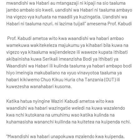
mwandishi wa Habari au mtangazaji ni kipaji na sio taaluma
jambo ambalo sio kweli, uandishi wa Habari ni taaluma ambayo
ina vigezo vya kufuata na maadili ya kuzingatia. Uandishi wa
Habari ni taaluma nzuri, ni lazima tuijali” amesema Prof. Kabudi
Prof. Kabudi ametoa wito kwa waandishi wa habari ambao
wamekuwa wakitekeleza majukumu ya kihabari bila kuwa na
vigezo vya kitaaluma wajiendeleze ili waweze kupata ithibati
akibainisha kuwa Serikali imeanzisha Bodi ya Ithibati ya
Waandishi wa Habari ili kulinda taaluma ya habari ambapo bodi
hiyo imeingia makubaliano na vyuo vinavyotoa taaluma ya
habari kikiwemo Chuo Kikuu Huria cha Tanzania (OUT) ili
kuwezesha wanahabari kusoma.
Katika hatua nyingine Waziri Kabudi ametoa wito kwa
waandishi wa habari wazingatie weledi na kuwa wazalendo
kwa nchi kutokana na umuhimu wao katika kulinda na
kuhamasisha wananchi kuilinda na kuitetea na kuipenda nchi.
“Mwandishi wa habari unapokuwa mzalendo kwa kuipenda,