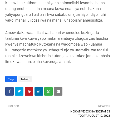
kuienzi na kuithamini nchi yako haimaniishi kwamba haina
changamoto na haina maana kuwa ndani ya nchi hakuna
yaliyopungua la hasha ni kwa sababu unajua hiyo ndiyo nchi
yako, mahali ulipozaliwa na mahali unapoishi” amesisitiza.
Amewataka waandishi wa habari waendelee kuzingatia
taaluma kwa kuwa yapo mataifa ambayo chaguzi zao huishia
kwenye machafuko kutokana na wagombea wao kuamua
kujitangazia matokeo ya uchaguzi nje ya utaratibu wa taasisi
rasmi zilizowekwa kisheria kutangaza matokeo jambo ambalo
limekuwa chanzo cha kuvuruga amani.
Tags
habari
OLDER
NEWER
INDICATIVE EXCHANGE RATES
TODAY AUGUST 19, 2025