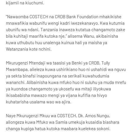
kijamii na kiuchumi.
“Nawaomba COSTECH na CRDB Bank Foundation mhakikishe
mnawafikia wabunifu wengi kadri iwezekanavyo. Kwa kutumia
ubunifu wa ndani, Tanzania inaweza kutatua changamoto zake
bila kuhitaji maarifa kutoka nje,” alisema Wanu, akibainisha
kuwa uthubutu huu unalenga kuinua hali ya maisha ya
Watanzania kote nchini.
Mkurugenzi Mtendaji wa taasisi ya Benki ya CRDB, Tully
Mwambapa, alieleza kuwa ushirikiano huo ni ushahidi wa nguvu
ya sekta binafsi inapoungana na serikali kuwahudumia
wananchi. Alibainisha kuwa mfuko huo ni suluhu ya muda mrefu
ya kuondoa changamoto ya ukosefu wa mitaji iliyokuwa
ikisababisha mawazo mengi ya vijana kufifia na hivyo
kuhatarisha usalama wao wa ajira.
Naye Mkurugenzi Mkuu wa COSTECH, Dk. Amos Nungu,
aliongeza kuwa Mfuko wa Samia umekuja kusaidia biashara
changa kupiga hatua kutoka maabara kuelekea sokoni.