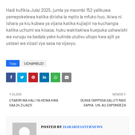
Hadi kufikia Julai 2025, jumla ya maombi 152 yalikuwa
yamepokelewa katika dirisha la mpito la mfuko huo, ikiwa ni
ishara ya kiu kubwa ya vijana katika kujiajiri na kuchangia
katika uchumi wa kisasa, huku wakitakiwa kuepuka ushawishi
wa vurugu na badala yake kulinda utulivu uliopo kwa ajili ya
ustawi wa vizazi vya sasa na vijavyo.
Tags
UCHAMBUZI
OLDER
NEWER
UTABIRI WA HALI YA HEWA KWA
DUNIA YAMPIGIA SALUTI RAIS
SAA 24 ZIJAZO
SAMIA: UN, AU ZAPONGEZA
POSTED BY
HABARIFASTERNEWS