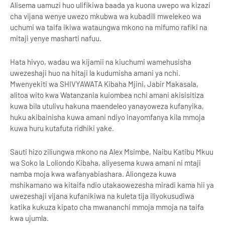
Alisema uamuzi huo ulifikiwa baada ya kuona uwepo wa kizazi
cha vijana wenye uwezo mkubwa wa kubadili mwelekeo wa
uchumi wa taifa ikiwa wataungwa mkono na mifumo rafiki na
mitaji yenye masharti nafuu.
Hata hivyo, wadau wa kijamii na kiuchumi wamehusisha
uwezeshaji huo na hitaji la kudumisha amani ya nchi.
Mwenyekiti wa SHIVYAWATA Kibaha Mjini, Jabir Makasala,
alitoa wito kwa Watanzania kuiombea nchi amani akisisitiza
kuwa bila utulivu hakuna maendeleo yanayoweza kufanyika,
huku akibainisha kuwa amani ndiyo inayomfanya kila mmoja
kuwa huru kutafuta ridhiki yake.
Sauti hizo ziliungwa mkono na Alex Msimbe, Naibu Katibu Mkuu
wa Soko la Loliondo Kibaha, aliyesema kuwa amani ni mtaji
namba moja kwa wafanyabiashara. Aliongeza kuwa
mshikamano wa kitaifa ndio utakaowezesha miradi kama hii ya
uwezeshaji vijana kufanikiwa na kuleta tija iliyokusudiwa
katika kukuza kipato cha mwananchi mmoja mmoja na taifa
kwa ujumla.