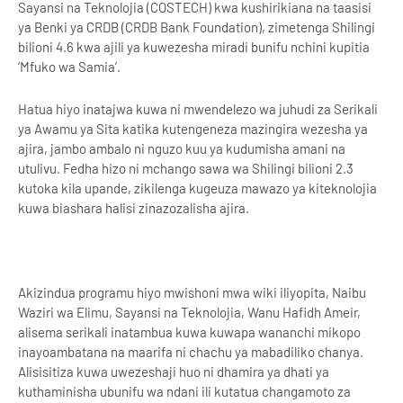
Sayansi na Teknolojia (COSTECH) kwa kushirikiana na taasisi
ya Benki ya CRDB (CRDB Bank Foundation), zimetenga Shilingi
bilioni 4.6 kwa ajili ya kuwezesha miradi bunifu nchini kupitia
‘Mfuko wa Samia’.
Hatua hiyo inatajwa kuwa ni mwendelezo wa juhudi za Serikali
ya Awamu ya Sita katika kutengeneza mazingira wezesha ya
ajira, jambo ambalo ni nguzo kuu ya kudumisha amani na
utulivu. Fedha hizo ni mchango sawa wa Shilingi bilioni 2.3
kutoka kila upande, zikilenga kugeuza mawazo ya kiteknolojia
kuwa biashara halisi zinazozalisha ajira.
Akizindua programu hiyo mwishoni mwa wiki iliyopita, Naibu
Waziri wa Elimu, Sayansi na Teknolojia, Wanu Hafidh Ameir,
alisema serikali inatambua kuwa kuwapa wananchi mikopo
inayoambatana na maarifa ni chachu ya mabadiliko chanya.
Alisisitiza kuwa uwezeshaji huo ni dhamira ya dhati ya
kuthaminisha ubunifu wa ndani ili kutatua changamoto za