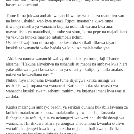
hasara za kiuchumi.
Tume ilitoa jukwaa ambalo wananchi waliweza kueleza maumivu yao
na kutoa ushahidi wao kwa uwazi. Ripoti inaonesha kuwa tume
iliwahoji maelfu ya wananchi kupitia ushahidi wa ana kwa ana,
mawasilisho ya maandishi, ujumbe wa simu, barua pepe na majadiliano
ya vikundi kutoka maeneo mbalimbali nchini.
Ushirikishwaji huo ulitoa ujumbe kwamba serikali ilikuwa tayari
kusikiliza wananchi wake badala ya kupuuza malalamiko yao.
Akieleza namna wananchi walivyoitikia kazi ya tume, Jaji Chande
alisema: “Hakuna aliyekuwa na ushahidi au maoni na ambaye kwa hiari
yake alikuwa tayari kuwa sehemu ya safari ya kuliponya taifa anakosa
nafasi ya kuwasiliana nasi.”
Nukuu hiyo inaonesha kwamba tume ilijengwa katika msingi wa
ushirikishwaji mpana wa wananchi. Katika demokrasia, uwezo wa
wananchi kusikilizwa ni sehemu muhimu ya kujenga imani kwa taasisi
za dola.
Katika mazingira ambayo baadhi ya serikali duniani hukabili lawama za
kuficha matatizo au kupuuza malalamiko ya wananchi, Tanzania
ilichagua njia tofauti, njia ya uchunguzi wa wazi na ushirikishwaji wa
wananchi. Hii ilikuwa ishara ya uongozi unaotambua kwamba utulivu
wa taifa haujengwi kwa kunyamazisha mijadala, bali kwa kusikiliza