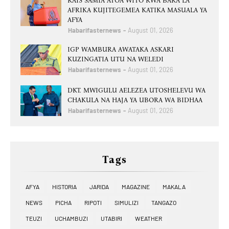
RAIS SAMIA ATOA WITO KWA BARA LA
AFRIKA KUJITEGEMEA KATIKA MASUALA YA
AFYA
Habarifasternews
August 01, 2026
IGP WAMBURA AWATAKA ASKARI
KUZINGATIA UTU NA WELEDI
Habarifasternews
August 01, 2026
DKT. MWIGULU AELEZEA UTOSHELEVU WA
CHAKULA NA HAJA YA UBORA WA BIDHAA
Habarifasternews
August 01, 2026
Tags
AFYA
HISTORIA
JARIDA
MAGAZINE
MAKALA
NEWS
PICHA
RIPOTI
SIMULIZI
TANGAZO
TEUZI
UCHAMBUZI
UTABIRI
WEATHER