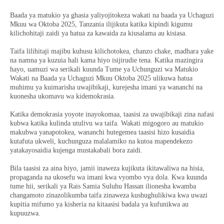
Baada ya matukio ya ghasia yaliyojitokeza wakati na baada ya Uchaguzi
Mkuu wa Oktoba 2025, Tanzania ilijikuta katika kipindi kigumu
kilichohitaji zaidi ya hatua za kawaida za kiusalama au kisiasa.
Taifa lilihitaji majibu kuhusu kilichotokea, chanzo chake, madhara yake
na namna ya kuzuia hali kama hiyo isijirudie tena. Katika mazingira
hayo, uamuzi wa serikali kuunda Tume ya Uchunguzi wa Matukio
Wakati na Baada ya Uchaguzi Mkuu Oktoba 2025 ulikuwa hatua
muhimu ya kuimarisha uwajibikaji, kurejesha imani ya wananchi na
kuonesha ukomavu wa kidemokrasia.
Katika demokrasia yoyote inayokomaa, taasisi za uwajibikaji zina nafasi
kubwa katika kulinda utulivu wa taifa. Wakati migogoro au matukio
makubwa yanapotokea, wananchi hutegemea taasisi hizo kusaidia
kutafuta ukweli, kuchunguza malalamiko na kutoa mapendekezo
yatakayosaidia kujenga mustakabali bora zaidi.
Bila taasisi za aina hiyo, jamii inaweza kujikuta ikitawaliwa na hisia,
propaganda na ukosefu wa imani kwa vyombo vya dola. Kwa kuunda
tume hii, serikali ya Rais Samia Suluhu Hassan ilionesha kwamba
changamoto zinazolikumba taifa zinaweza kushughulikiwa kwa uwazi
kupitia mifumo ya kisheria na kitaasisi badala ya kufunikwa au
kupuuzwa.