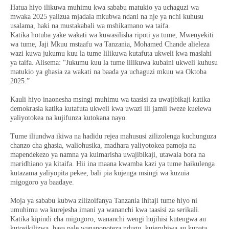
Hatua hiyo ilikuwa muhimu kwa sababu matukio ya uchaguzi wa
mwaka 2025 yalizua mjadala mkubwa ndani na nje ya nchi kuhusu
usalama, haki na mustakabali wa mshikamano wa taifa.
Katika hotuba yake wakati wa kuwasilisha ripoti ya tume, Mwenyekiti
wa tume, Jaji Mkuu mstaafu wa Tanzania, Mohamed Chande alieleza
wazi kuwa jukumu kuu la tume lilikuwa kutafuta ukweli kwa maslahi
ya taifa. Alisema: “Jukumu kuu la tume lilikuwa kubaini ukweli kuhusu
matukio ya ghasia za wakati na baada ya uchaguzi mkuu wa Oktoba
2025.”
Kauli hiyo inaonesha msingi muhimu wa taasisi za uwajibikaji katika
demokrasia katika kutafuta ukweli kwa uwazi ili jamii iweze kuelewa
yaliyotokea na kujifunza kutokana nayo.
Tume iliundwa ikiwa na hadidu rejea mahususi zilizolenga kuchunguza
chanzo cha ghasia, waliohusika, madhara yaliyotokea pamoja na
mapendekezo ya namna ya kuimarisha uwajibikaji, utawala bora na
maridhiano ya kitaifa. Hii ina maana kwamba kazi ya tume haikulenga
kutazama yaliyopita pekee, bali pia kujenga msingi wa kuzuia
migogoro ya baadaye.
Moja ya sababu kubwa zilizoifanya Tanzania ihitaji tume hiyo ni
umuhimu wa kurejesha imani ya wananchi kwa taasisi za serikali.
Katika kipindi cha migogoro, wananchi wengi hujihisi kutengwa au
kutosikilizwa, hasa pale wanapopoteza ndugu, kujeruhiwa au kupata