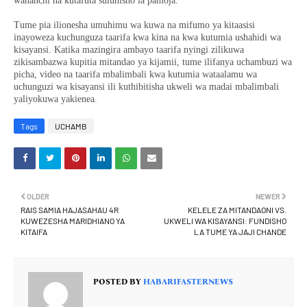
wananchi na kutafuta suluhisho la pamoja.
Tume pia ilionesha umuhimu wa kuwa na mifumo ya kitaasisi
inayoweza kuchunguza taarifa kwa kina na kwa kutumia ushahidi wa
kisayansi. Katika mazingira ambayo taarifa nyingi zilikuwa
zikisambazwa kupitia mitandao ya kijamii, tume ilifanya uchambuzi wa
picha, video na taarifa mbalimbali kwa kutumia wataalamu wa
uchunguzi wa kisayansi ili kuthibitisha ukweli wa madai mbalimbali
yaliyokuwa yakienea.
Tags
UCHAMB
OLDER
NEWER
RAIS SAMIA HAJASAHAU 4R
KELELE ZA MITANDAONI VS.
KUWEZESHA MARIDHIANO YA
UKWELI WA KISAYANSI: FUNDISHO
KITAIFA
LA TUME YA JAJI CHANDE
POSTED BY
HABARIFASTERNEWS