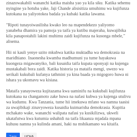
zinazowakabili wananchi katika maisha yao ya kila siku. Katika sehemu
nyingine ya hotuba yake, Jaji Chande alisisitiza umuhimu wa kujifunza
kutokana na yaliyotokea badala ya kubaki katika lawama.
“Ripoti tunayoiwasilisha kwako leo na mapendekezo yaliyomo
yanabeba dhamira ya pamoja ya taifa ya kutibu majeraha, kuwajibika
kila panapostahili lakini muhimu zaidi kujifunza na kusonga mbele,”
alisema.
Hii ni kauli yenye uzito mkubwa katika muktadha wa demokrasia na
maridhiano. Inaonesha kwamba madhumuni ya tume hayakuwa
kuongeza migawanyiko, bali kusaidia taifa kupata uponyaji na kujenga
mustakabali bora zaidi. Katika historia ya mataifa mengi, uwezo wa
serikali kukubali kufanya tathmini ya kina baada ya migogoro huwa ni
ishara ya ukomavu wa kisiasa.
Mataifa yanayoweza kujitazama kwa uaminifu na kukubali kujifunza
kutokana na changamoto zake huwa na nafasi kubwa ya kujenga utulivu
wa kudumu. Kwa Tanzania, tume hii imekuwa mfano wa namna taasisi
za uwajibikaji zinavyoweza kusaidia kuimarisha demokrasia. Kupitia
mchakato wake, wananchi walipata nafasi ya kusikilizwa, ukweli
ukatafutwa kwa kutumia ushahidi na taifa likaanza mjadala mpana
kuhusu namna ya kulinda amani, haki na mshikamano wa kitaifa.
Tags
UCHA