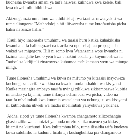
kuonesha kwamba amani ya taifa haiwezi kulindwa kwa kelele, bali
kwa ukweli uliothibitishwa.
Akizungumzia umuhimu wa uthibitishaji wa taarifa, mwenyekiti wa
tume aliongeza: “Methodolojia hii iliiwezesha tume kutofautisha picha
halisi na zisizo halisi.”
Kauli hiyo inaonesha umuhimu wa taasisi huru katika kuhakikisha
kwamba taifa haliongozwi na taarifa za upotoshaji au propaganda
wakati wa migogoro. Hili ni somo kwa Watanzania wote kwamba ni
lazima tuangalie kesho yetu kwa umakini badala ya kuyumbishwa na
"noise" za kidijitali zinazoweza kubomoa mshikamano wetu wa miongo
mingi.
Tume ilionesha umuhimu wa kuwa na mifumo ya kitaasisi inayoweza
kuchunguza taarifa kwa kina na kwa kutumia ushahidi wa kisayansi.
Katika mazingira ambayo taarifa nyingi zilikuwa zikisambazwa kupitia
mitandao ya kijamii, tume ilifanya uchambuzi wa picha, video na
taarifa mbalimbali kwa kutumia wataalamu wa uchunguzi wa kisayansi
ili kuthibitisha ukweli wa madai mbalimbali yaliyokuwa yakienea.
Aidha, ripoti ya tume ilionesha kwamba changamoto zilizochangia
ghasia zilikuwa na mizizi ya muda mrefu katika maeneo ya kisiasa,
kijamii na kiuchumi. Kwa kulitambua hilo, tume ilisaidia taifa kuelewa
kuwa suluhisho la kudumu linahitaji kushughulikia pia changamoto